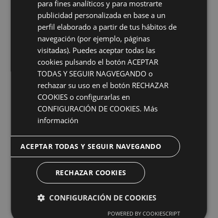
para fines analíticos y para mostrarte
publicidad personalizada en base a un
30
perfil elaborado a partir de tus hábitos de
Jul
navegación (por ejemplo, páginas
visitadas). Puedes aceptar todas las
cookies pulsando el botón ACEPTAR
TODAS Y SEGUIR NAGVEGANDO o
rechazar su uso en el botón RECHAZAR
COOKIES o configurarlas en
¿Cuánto cuesta una blefaroplastia en Badajoz?
CONFIGURACIÓN DE COOKIES.
Más
información
La blefaroplastia en Badajoz es una cirugía que
corrige problemas estéticos o funcionales de [...]
ACEPTAR TODAS Y SEGUIR NAVEGANDO
RECHAZAR COOKIES
CONFIGURACIÓN DE COOKIES
23
Jul
POWERED BY COOKIESCRIPT