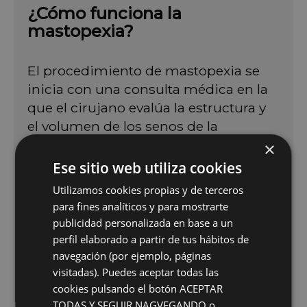
¿Cómo funciona la
mastopexia?
El procedimiento de mastopexia se
inicia con una consulta médica en la
que el cirujano evalúa la estructura y
el volumen de los senos de la
paciente, así como sus expectativas.
×
Durante la cirugía, se realizan
Ese sitio web utiliza cookies
incisiones para acceder al tejido
Utilizamos cookies propias y de terceros
mamario, se eleva la areola y el pezón
para fines analíticos y para mostrarte
a la posición deseada, se retira el
publicidad personalizada en base a un
exceso de piel y, si es necesario, se
perfil elaborado a partir de tus hábitos de
reduce el tejido mamario. La cirugía
navegación (por ejemplo, páginas
visitadas). Puedes aceptar todas las
puede durar entre dos y tres horas.
cookies pulsando el botón ACEPTAR
Los resultados son visibles desde el
TODAS Y SEGUIR NAGVEGANDO o