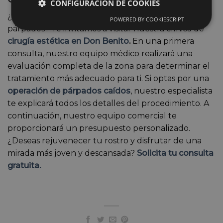
CONFIGURACIÓN DE COOKIES
¿Estás considerando someterte a una operación de
POWERED BY COOKIESCRIPT
párpados? Te invitamos a visitar nuestra clínica de
cirugía estética en Don Benito
.
En una primera
consulta, nuestro equipo médico realizará una
evaluación completa de la zona para determinar el
tratamiento más adecuado para ti. Si optas por una
operación de párpados caídos
, nuestro especialista
te explicará todos los detalles del procedimiento. A
continuación, nuestro equipo comercial te
proporcionará un presupuesto personalizado.
¿Deseas rejuvenecer tu rostro y disfrutar de una
mirada más joven y descansada?
Solicita tu consulta
gratuita.