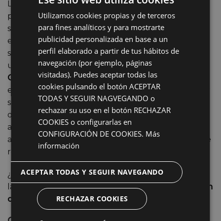
La blefaroplastia superior es una cirugía que
Utilizamos cookies propias y de terceros
persigue la mejora estética de los párpados
para fines analíticos y para mostrarte
superiores. El objetivo de esta intervención es
publicidad personalizada en base a un
eliminar el exceso de grasa y piel en los párpados
perfil elaborado a partir de tus hábitos de
superiores, logrando así una mirada más despejada,
navegación (por ejemplo, páginas
un rostro más joven y sin signos de fatiga. En
visitadas). Puedes aceptar todas las
CLIMEQ
contamos con una amplia experiencia en
cookies pulsando el botón ACEPTAR
este procedimiento. Nuestra blefaroplastia superior
TODAS Y SEGUIR NAGVEGANDO o
se lleva a cabo en nuestros propios quirófanos, y su
rechazar su uso en el botón RECHAZAR
duración oscila entre 30 minutos y una hora. Se
COOKIES o configurarlas en
aplica anestesia local, y es un procedimiento
CONFIGURACIÓN DE COOKIES.
Más
ambulatorio, lo que significa que el paciente puede
información
regresar a casa el mismo día de la cirugía.
ACEPTAR TODAS Y SEGUIR NAVEGANDO
¿Deseas obtener más información sobre el costo de
la
blefaroplastia superior
en CLIMEQ?
¡No dudes en
RECHAZAR COOKIES
contactarnos!
Operación párpados caídos en Don Benito