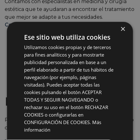
Contamos con especialistas en medicina y cirugía
estética que te ayudaran a encontrar el tratamiento
que mejor se adapte a tus necesidades.
Contáctanos. Primera visita gratuita.
×
Ese sitio web utiliza cookies
Utilizamos cookies propias y de terceros
para fines analíticos y para mostrarte
publicidad personalizada en base a un
perfil elaborado a partir de tus hábitos de
navegación (por ejemplo, páginas
visitadas). Puedes aceptar todas las
cookies pulsando el botón ACEPTAR
Pide tu 1ª Cita Gratuita
TODAS Y SEGUIR NAGVEGANDO o
rechazar su uso en el botón RECHAZAR
COOKIES o configurarlas en
Rellena el formulario y nos pondremos en contacto
CONFIGURACIÓN DE COOKIES.
Más
contigo
información