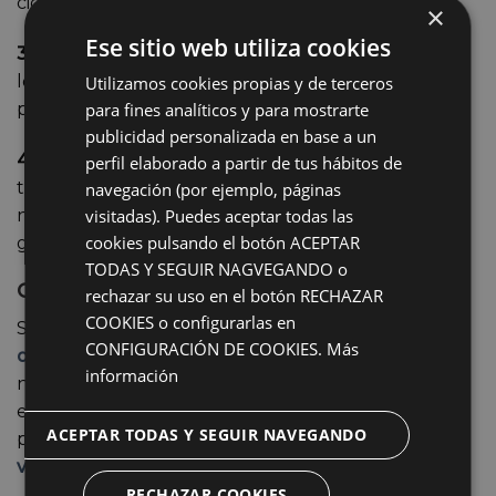
cicatrices aparentes.
×
Ese sitio web utiliza cookies
3. Recuperación rápida.
La aplicación de anestesia
local facilita la recuperación, permitiendo al
Utilizamos cookies propias y de terceros
paciente regresar a casa el mismo día.
para fines analíticos y para mostrarte
publicidad personalizada en base a un
4. Seguimiento continuo.
Nuestro precio del
perfil elaborado a partir de tus hábitos de
trasplante capilar incluye citas y revisiones con
navegación (por ejemplo, páginas
nuestra especialista en
injerto capilar en Badajoz
,
visitadas). Puedes aceptar todas las
cookies pulsando el botón ACEPTAR
garantizando un seguimiento constante.
TODAS Y SEGUIR NAGVEGANDO o
CLIMEQ: Tu clínica capilar en Don Benito
rechazar su uso en el botón RECHAZAR
COOKIES o configurarlas en
Si deseas obtener más información sobre el
precio
CONFIGURACIÓN DE COOKIES.
Más
del trasplante capilar,
te invitamos a acudir a
información
nuestra
clínica capilar en Don Benito
. Nuestra
especialista te ofrecerá un tratamiento
ACEPTAR TODAS Y SEGUIR NAVEGANDO
personalizado según tus necesidades.
Solicita tu
valoración gratuita
y recupera tu pelo.
RECHAZAR COOKIES