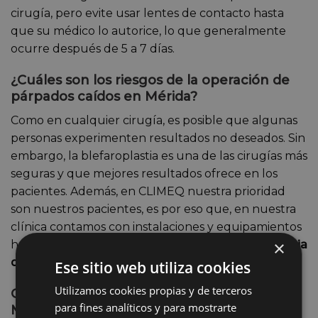
cirugía, pero evite usar lentes de contacto hasta
que su médico lo autorice, lo que generalmente
ocurre después de 5 a 7 días.
¿Cuáles son los riesgos de la operación de
párpados caídos en Mérida?
Como en cualquier cirugía, es posible que algunas
personas experimenten resultados no deseados. Sin
embargo, la blefaroplastia es una de las cirugías más
seguras y que mejores resultados ofrece en los
pacientes. Además, en CLIMEQ nuestra prioridad
son nuestros pacientes, es por eso que, en nuestra
clínica contamos con instalaciones y equipamientos
×
homologados para
garantizar la seguridad y eficacia
de nuestros tratamientos.
Ese sitio web utiliza cookies
Utilizamos cookies propias y de terceros
CLIMEQ: Clínica de cirugía estética en
para fines analíticos y para mostrarte
Mérida