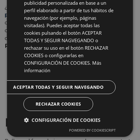
publicidad personalizada en base a un
¿Estás pensando en someterte a una
operación de
perfil elaborado a partir de tus hábitos de
párpados caídos en Mérida,
pero no te atreves a
navegación (por ejemplo, páginas
dar el paso? CLIMEQ contamos con especialistas
visitadas). Puedes aceptar todas las
que te asesoraran y guiaran en todo momento para
cookies pulsando el botón ACEPTAR
conseguir los resultados que siempre has deseado.
TODAS Y SEGUIR NAGVEGANDO o
Pide tu cita. Primera valoración gratuita.
rechazar su uso en el botón RECHAZAR
COOKIES o configurarlas en
CONFIGURACIÓN DE COOKIES.
Más
información
ACEPTAR TODAS Y SEGUIR NAVEGANDO
RECHAZAR COOKIES
Pide tu 1ª Cita Gratuita
CONFIGURACIÓN DE COOKIES
POWERED BY COOKIESCRIPT