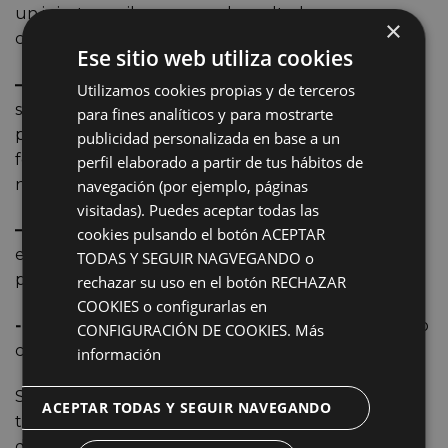
un injerto capilar, ya que el resultado es
×
completamente natural y estético.
Ese sitio web utiliza cookies
– Crecimiento seguro y duradero.
Si el tratamiento
Utilizamos cookies propias y de terceros
se realiza correctamente, el pelo crecerá sin
para fines analíticos y para mostrarte
problemas y no volverá a caerse. Además, los
publicidad personalizada en base a un
folículos provienen del propio paciente, por lo que
perfil elaborado a partir de tus hábitos de
no habrá rechazo.
navegación (por ejemplo, páginas
visitadas). Puedes aceptar todas las
– Precio accesible.
Nuestro precio de injerto capilar
cookies pulsando el botón ACEPTAR
en Badajoz es accesible para la mayoría de los
TODAS Y SEGUIR NAGVEGANDO o
presupuestos.
rechazar su uso en el botón RECHAZAR
COOKIES o configurarlas en
-Equipo de profesionales.
Contamos con un equipo
CONFIGURACIÓN DE COOKIES.
Más
con más de 20 años de experiencia en el sector.
información
Sea cual sea la época del año, comienza ya tu
ACEPTAR TODAS Y SEGUIR NAVEGANDO
tratamiento de
injerto capilar en Badajoz
sin límite
de folículos y disfruta del cabello que deseas. No