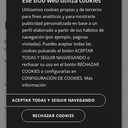
Ese sitio web utiliza cookies
Utilizamos cookies propias y de terceros
para fines analíticos y para mostrarte
Pide tu 1ª Cita Gratuita
publicidad personalizada en base a un
perfil elaborado a partir de tus hábitos de
navegación (por ejemplo, páginas
Rellena el formulario y nos pondremos en contacto
visitadas). Puedes aceptar todas las
contigo
cookies pulsando el botón ACEPTAR
TODAS Y SEGUIR NAGVEGANDO o
rechazar su uso en el botón RECHAZAR
COOKIES o configurarlas en
CONFIGURACIÓN DE COOKIES.
Más
información
ACEPTAR TODAS Y SEGUIR NAVEGANDO
RECHAZAR COOKIES