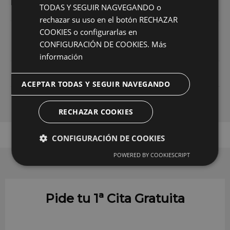
Preguntas frecuentes
TODAS Y SEGUIR NAGVEGANDO o
rechazar su uso en el botón RECHAZAR
COOKIES o configurarlas en
¿Cuál es el procedimiento para su
CONFIGURACIÓN DE COOKIES.
Más
colocación?
información
Fase de Procedimiento
ACEPTAR TODAS Y SEGUIR NAVEGANDO
Fase de Recuperación
RECHAZAR COOKIES
CONFIGURACIÓN DE COOKIES
POWERED BY COOKIESCRIPT
Pide tu 1ª Cita Gratuita