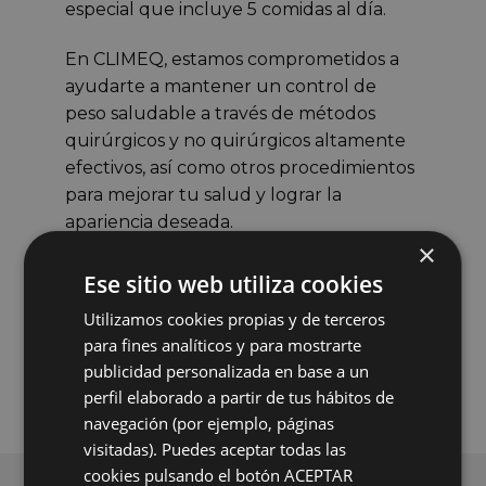
especial que incluye 5 comidas al día.
En CLIMEQ, estamos comprometidos a
ayudarte a mantener un control de
peso saludable a través de métodos
quirúrgicos y no quirúrgicos altamente
efectivos, así como otros procedimientos
para mejorar tu salud y lograr la
apariencia deseada.
×
Contamos con distinguidos especialistas
en el campo de la salud, dispuestos a
Ese sitio web utiliza cookies
escucharte y brindarte los medios para
Utilizamos cookies propias y de terceros
alcanzar tus objetivos.
para fines analíticos y para mostrarte
publicidad personalizada en base a un
perfil elaborado a partir de tus hábitos de
navegación (por ejemplo, páginas
visitadas). Puedes aceptar todas las
cookies pulsando el botón ACEPTAR