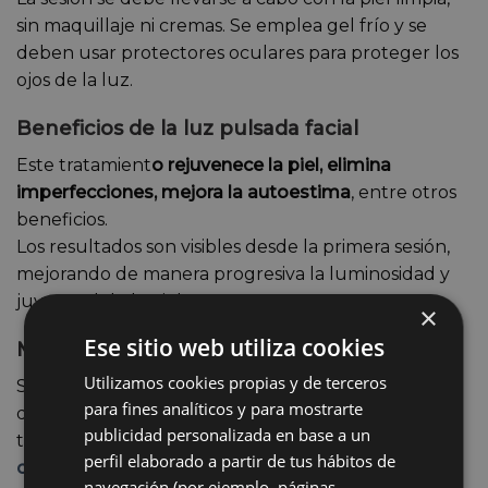
sin maquillaje ni cremas. Se emplea gel frío y se
deben usar protectores oculares para proteger los
ojos de la luz.
Beneficios de la luz pulsada facial
Este tratamient
o rejuvenece la piel, elimina
imperfecciones, mejora la autoestima
, entre otros
beneficios.
Los resultados son visibles desde la primera sesión,
mejorando de manera progresiva la luminosidad y
juventud de la piel.
×
Ese sitio web utiliza cookies
Medicina estética en Don Benito
Utilizamos cookies propias y de terceros
Si deseas lograr una piel más juvenil y deshacerte
para fines analíticos y para mostrarte
de las manchas, te invitamos a conocer nuestros
publicidad personalizada en base a un
tratamientos de rejuvenecimiento facial en nuestra
perfil elaborado a partir de tus hábitos de
clínica de medicina estética en don benito
.
navegación (por ejemplo, páginas