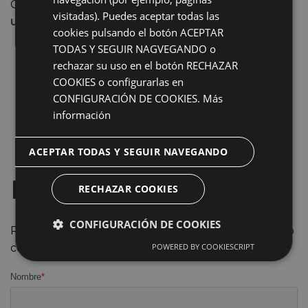
Ofrecemos una primera consulta gratuita.
¡Solicita
visitadas). Puedes aceptar todas las
una cita!
cookies pulsando el botón ACEPTAR
TODAS Y SEGUIR NAGVEGANDO o
rechazar su uso en el botón RECHAZAR
COOKIES o configurarlas en
CONFIGURACIÓN DE COOKIES.
Más
información
ACEPTAR TODAS Y SEGUIR NAVEGANDO
Pide tu 1ª Cita Gratuita
RECHAZAR COOKIES
CONFIGURACIÓN DE COOKIES
Rellena el formulario y nos pondremos en contacto
contigo
POWERED BY COOKIESCRIPT