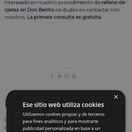
interesado en nuestro procedimiento de
relleno de
ojeras en Don Benito
no dudes en contactar con
nosotros.
La primera consulta es gratuita.
×
Pide tu 1ª Cita Gratuita
Ese sitio web utiliza cookies
Utilizamos cookies propias y de terceros
Rellena el formulario y nos pondremos en contacto
para fines analíticos y para mostrarte
contigo
publicidad personalizada en base a un