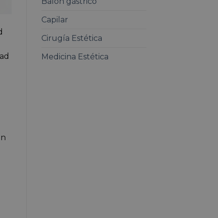
Balón gástrico
Capilar
d
Cirugía Estética
dad
Medicina Estética
ón