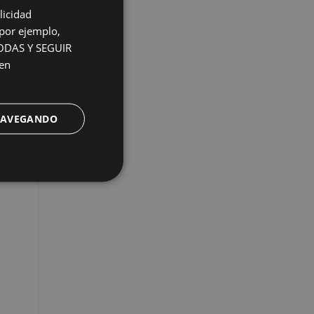
licidad
(por ejemplo,
 TODAS Y SEGUIR
en
ón
 NAVEGANDO