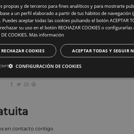
n cada etapa del tratamiento recibirás apoyo médico y
s propias y de terceros para fines analíticos y para mostrarte pub
base a un perfil elaborado a partir de tus hábitos de navegación 
s). Puedes aceptar todas las cookies pulsando el botón ACEPTAR
 balón gástrico en Badajoz
chazar su uso en el botón RECHAZAR COOKIES o configurarlas 
 DE COOKIES.
Más información
dad de vida, no esperes más. En CLIMEQ, ofrecemos el
bal
 programa integral que incluye asesoramiento médico,
brindamos facilidades de financiación para que este
RECHAZAR COOKIES
ACEPTAR TODAS Y SEGUIR
Contáctanos ahora
y da el primer paso hacia una vida
CONFIGURACIÓN DE COOKIES
CRIPT
atuita
os en contacto contigo