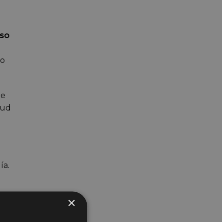
eso
so
te
lud
ía.
×